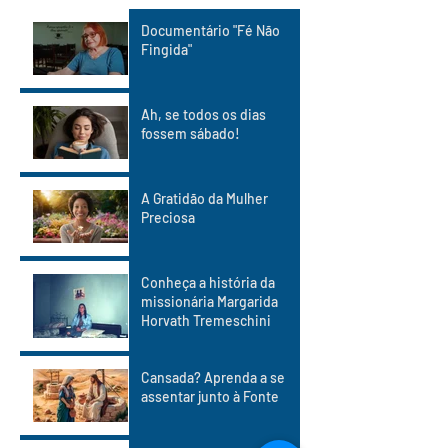
Documentário "Fé Não
Fingida"
Ah, se todos os dias
fossem sábado!
A Gratidão da Mulher
Preciosa
Conheça a história da
missionária Margarida
Horvath Tremeschini
Cansada? Aprenda a se
assentar junto à Fonte