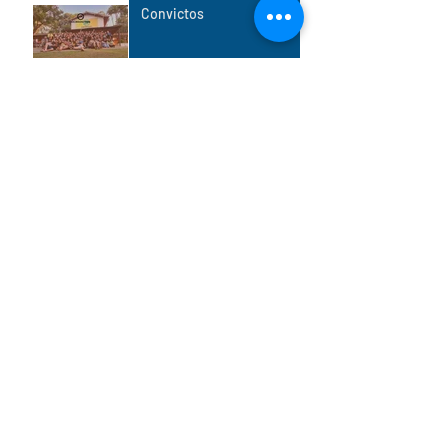
Convictos
Advento: De onde brota a
esperança
Dia de Ação de Graças -
Thanksgiving
Um novo tempo em um
novo campo
Como uma folha solta na
tempestade
Arquivo