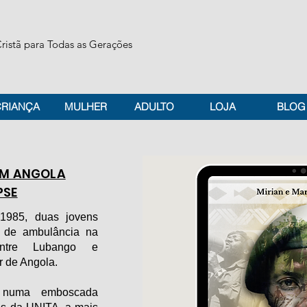
ristã para Todas as Gerações
CRIANÇA
MULHER
ADULTO
LOJA
BLOG
EM ANGOLA
PSE
1985, duas jovens
m de ambulância na
entre Lubango e
r de Angola.
 numa emboscada