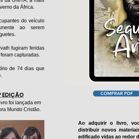
os da UNITA, a mais
verno da África.
cupantes do veículo
eamente ao serem
oguetes.
vath fugiram feridas
foram capturadas.
rio de 74 dias que
.
COMPRAR PDF
ª EDIÇÃO
ivro foi lançada em
ora Mundo Cristão.
Ao adquirir o livro, v
distribuir novos materia
edificado vidas ao redor