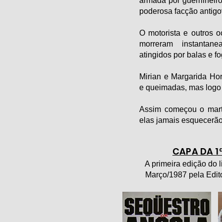
armada por guerrilheir
poderosa facção antigo
O motorista e outros o
morreram instantan
atingidos por balas e f
Mirian e Margarida Hor
e queimadas, mas logo 
Assim começou o martí
elas jamais esquecerão
CAPA DA 1
A primeira edição do l
Março/1987 pela Edit